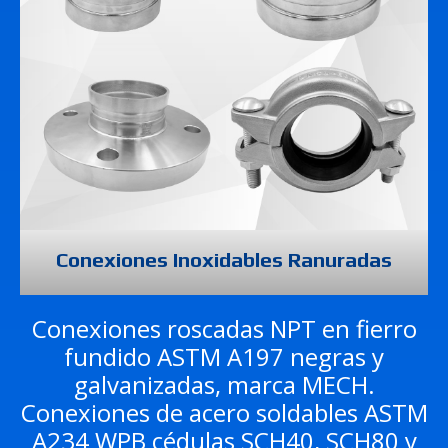
Conexiones Inoxidables Ranuradas
Conexiones roscadas NPT en fierro
fundido ASTM A197 negras y
galvanizadas, marca MECH.
Conexiones de acero soldables ASTM
A234 WPB cédulas SCH40, SCH80 y